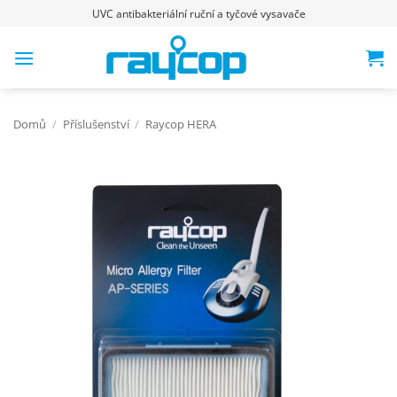
Přeskočit
UVC antibakteriální ruční a tyčové vysavače
na
obsah
Domů
/
Příslušenství
/
Raycop HERA