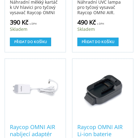
Náhradní měkký kartáč
Náhradní UVC lampa
k UV hlavici pro tyčový
pro tyčový vysavač
vysavač Raycop OMNI
Raycop OMNI AIR.
AIR.
Balení obsahuje 1 ks.
390
Kč
490
Kč
s DPH
s DPH
Skladem
Skladem
PŘIDAT DO KOŠÍKU
PŘIDAT DO KOŠÍKU
Raycop OMNI AIR
Raycop OMNI AIR
nabíjecí adaptér
Li-ion baterie