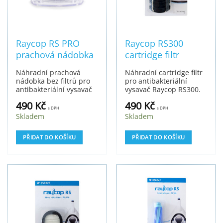
Raycop RS PRO
Raycop RS300
prachová nádobka
cartridge filtr
Náhradní prachová
Náhradní cartridge filtr
nádobka bez filtrů pro
pro antibakteriální
antibakteriální vysavač
vysavač Raycop RS300.
Raycop RS PRO. Balení
490
Kč
490
Kč
obsahuje 1 ks.
s DPH
s DPH
Skladem
Skladem
PŘIDAT DO KOŠÍKU
PŘIDAT DO KOŠÍKU