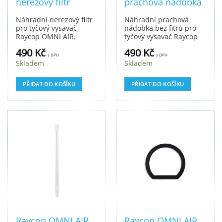
nerezový filtr
prachová nádobka
Náhradní nerezový filtr
Náhradní prachová
pro tyčový vysavač
nádobka bez fitrů pro
Raycop OMNI AIR.
tyčový vysavač Raycop
OMNI AIR. Balení
490
Kč
490
Kč
obsahuje 1 ks.
s DPH
s DPH
Skladem
Skladem
PŘIDAT DO KOŠÍKU
PŘIDAT DO KOŠÍKU
Raycop OMNI AIR
Raycop OMNI AIR