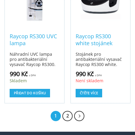
Raycop RS300 UVC
Raycop RS300
lampa
white stojánek
Náhradní UVC lampa
Stojánek pro
pro antibakteriální
antibakteriální vysavač
vysavač Raycop RS300.
Raycop RS300 white.
990
Kč
990
Kč
s DPH
s DPH
Skladem
Není skladem
PŘIDAT DO KOŠÍKU
ČTĚTE VÍCE
1
2