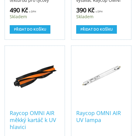
texturou pro tyčový
vysavač Raycop OMNI
vysavač Raycop OMNI
AIR.
490
Kč
390
Kč
AIR.
s DPH
s DPH
Skladem
Skladem
PŘIDAT DO KOŠÍKU
PŘIDAT DO KOŠÍKU
Raycop OMNI AIR
Raycop OMNI AIR
měkký kartáč k UV
UV lampa
hlavici