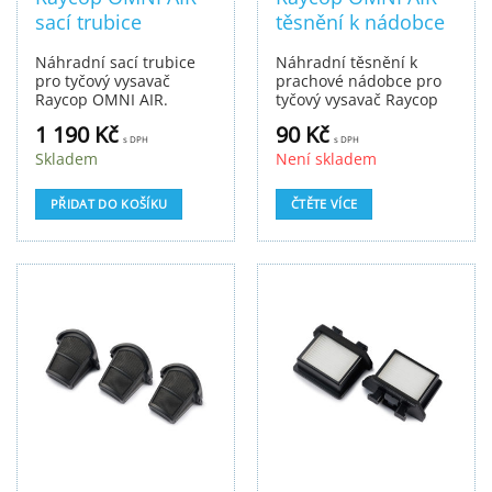
sací trubice
těsnění k nádobce
Náhradní sací trubice
Náhradní těsnění k
pro tyčový vysavač
prachové nádobce pro
Raycop OMNI AIR.
tyčový vysavač Raycop
OMNI AIR.
1 190
Kč
90
Kč
s DPH
s DPH
Skladem
Není skladem
PŘIDAT DO KOŠÍKU
ČTĚTE VÍCE