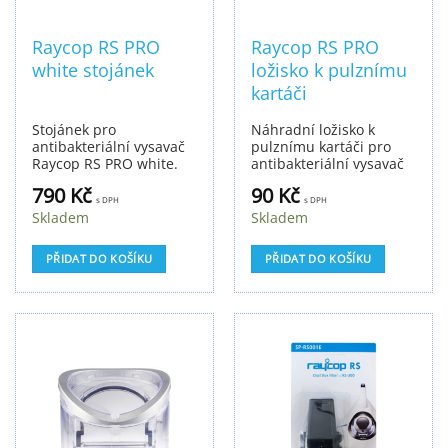
Raycop RS PRO
Raycop RS PRO
white stojánek
ložisko k pulznímu
kartáči
Stojánek pro
Náhradní ložisko k
antibakteriální vysavač
pulznímu kartáči pro
Raycop RS PRO white.
antibakteriální vysavač
Raycop RS PRO.
790
Kč
90
Kč
s DPH
s DPH
Skladem
Skladem
PŘIDAT DO KOŠÍKU
PŘIDAT DO KOŠÍKU