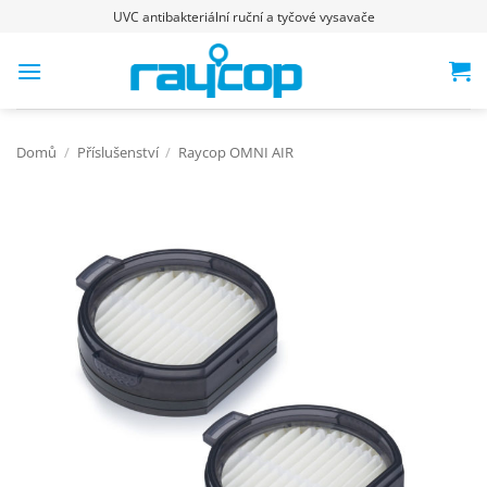
Přeskočit
UVC antibakteriální ruční a tyčové vysavače
na
obsah
Domů
/
Příslušenství
/
Raycop OMNI AIR