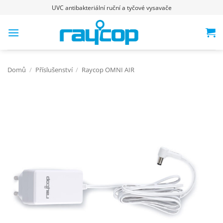
Přeskočit
UVC antibakteriální ruční a tyčové vysavače
na
obsah
Domů
/
Příslušenství
/
Raycop OMNI AIR