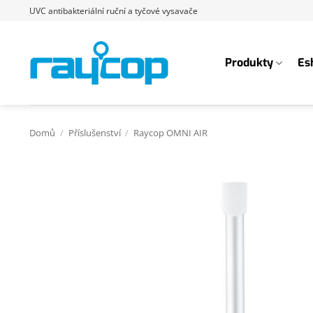
Přeskočit
UVC antibakteriální ruční a tyčové vysavače
na
obsah
Produkty
Es
Domů
/
Příslušenství
/
Raycop OMNI AIR