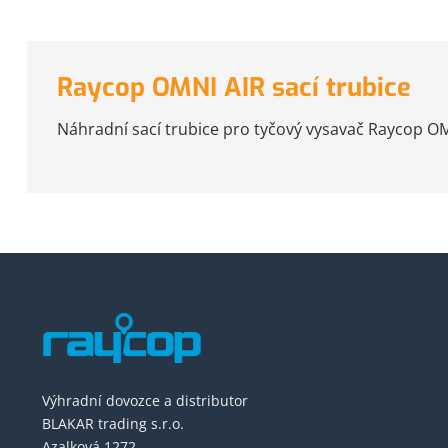
Raycop OMNI AIR sací trubice
Náhradní sací trubice pro tyčový vysavač Raycop OMN
Výhradní dovozce a distributor
BLAKAR trading s.r.o.
Azalková 1272