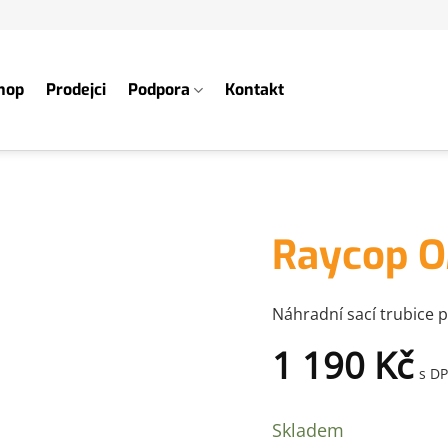
hop
Prodejci
Podpora
Kontakt
Raycop OM
Náhradní sací trubice 
1 190
Kč
s D
Skladem