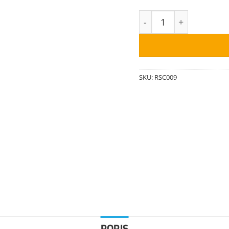
Raycop OMNI AIR sací 
SKU:
RSC009
POPIS