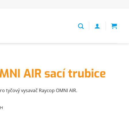
NI AIR sací trubice
pro tyčový vysavač Raycop OMNI AIR.
PH