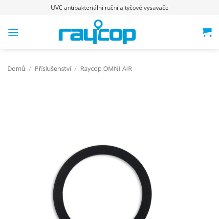
Přeskočit
UVC antibakteriální ruční a tyčové vysavače
na
obsah
Domů
/
Příslušenství
/
Raycop OMNI AIR