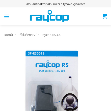
Přeskočit
UVC antibakteriální ruční a tyčové vysavače
na
obsah
Domů
/
Příslušenství
/
Raycop RS300