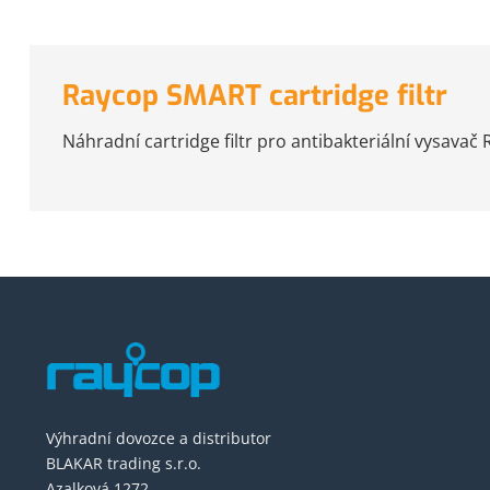
Raycop SMART cartridge filtr
Náhradní cartridge filtr pro antibakteriální vysavač
Výhradní dovozce a distributor
BLAKAR trading s.r.o.
Azalková 1272