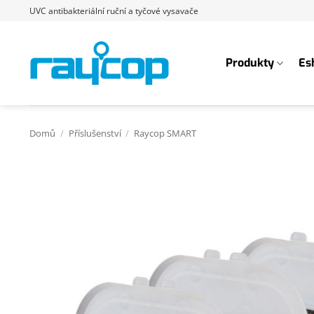
Přeskočit
UVC antibakteriální ruční a tyčové vysavače
na
obsah
Produkty
Es
Domů
/
Příslušenství
/
Raycop SMART