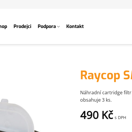
hop
Prodejci
Podpora
Kontakt
Raycop SM
Náhradní cartridge filt
obsahuje 3 ks.
490
Kč
s DPH