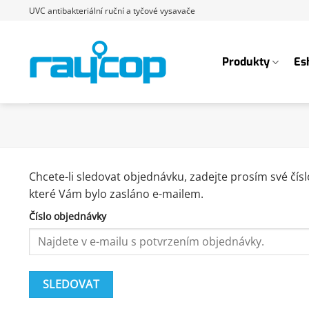
Přeskočit
UVC antibakteriální ruční a tyčové vysavače
na
obsah
Produkty
Es
Chcete-li sledovat objednávku, zadejte prosím své čís
které Vám bylo zasláno e-mailem.
Číslo objednávky
SLEDOVAT